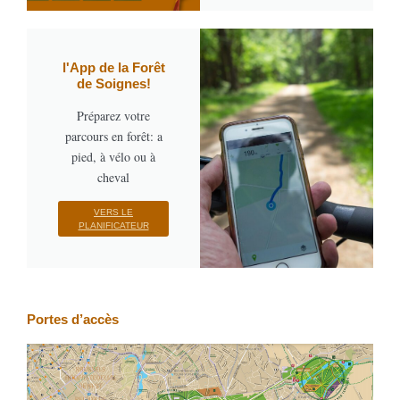
l'App de la Forêt
de Soignes!
Préparez votre
parcours en forêt: a
pied, à vélo ou à
cheval
VERS LE
PLANIFICATEUR
Portes d’accès