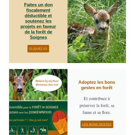
Faites un don
fiscalement
déductible et
soutenez les
projets en faveur
de la forêt de
Soignes
CLIQUEZ ICI
Adoptez les bons
gestes en forêt
Et contribuez à
préserver la forêt, sa
faune et sa flore.
LES BONS GESTES